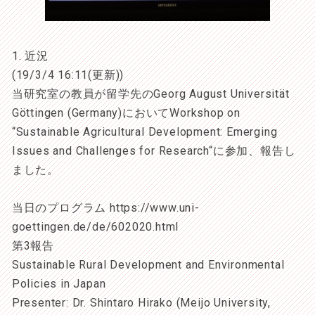
1. 近況
(19/3/4 16:11(更新))
当研究室の教員が留学先のGeorg August Universität
Göttingen (Germany)においてWorkshop on
“Sustainable Agricultural Development: Emerging
Issues and Challenges for Research“に参加、報告し
ました。
当日のプログラム https://www.uni-
goettingen.de/de/602020.html
第3報告
Sustainable Rural Development and Environmental
Policies in Japan
Presenter: Dr. Shintaro Hirako (Meijo University,