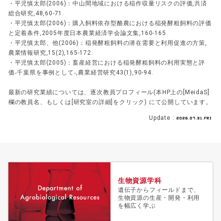
・平児慎太郎(2006)：中山間地域における稲作収量リスクの評価,共済
総合研究,48,60-71.
・平児慎太郎(2006)：購入飼料依存型酪農における稲発酵粗飼料の評価
と定着条件,2005年度日本農業経済学会論文集,160-165.
・平児慎太郎、他(2006)：稲発酵粗飼料の潜在需要と利用促進の方策,
農業情報研究,15(2),165-172.
・平児慎太郎(2005)：畜産経営における稲発酵粗飼料の利用実態と評
価‐千葉県を事例として‐,農業経営研究43(1),90-94.
最新の研究業績については、逐次教員プロフィール(本HP上の[MeidaS]
欄の教員名、もしくは[研究室の詳細]をクリック) にて公開しています。
Update :
生物資源学科
遺伝子からフィールドまで、
生物資源の生産・開発・利用
を幅広く学ぶ