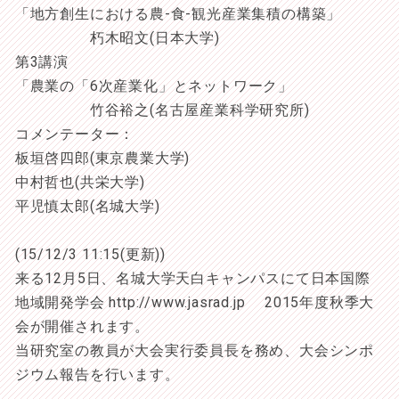
「地方創生における農-食-観光産業集積の構築」
朽木昭文(日本大学)
第3講演
「農業の「6次産業化」とネットワーク」
竹谷裕之(名古屋産業科学研究所)
コメンテーター：
板垣啓四郎(東京農業大学)
中村哲也(共栄大学)
平児慎太郎(名城大学)
(15/12/3 11:15(更新))
来る12月5日、名城大学天白キャンパスにて日本国際
地域開発学会 http://www.jasrad.jp 2015年度秋季大
会が開催されます。
当研究室の教員が大会実行委員長を務め、大会シンポ
ジウム報告を行います。