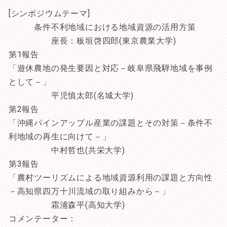
[シンポジウムテーマ]
条件不利地域における地域資源の活用方策
座長：板垣啓四郎(東京農業大学)
第1報告
「遊休農地の発生要因と対応－岐阜県飛騨地域を事例
として－」
平児慎太郎(名城大学)
第2報告
「沖縄パインアップル産業の課題とその対策－条件不
利地域の再生に向けて－」
中村哲也(共栄大学)
第3報告
「農村ツーリズムによる地域資源利用の課題と方向性
－高知県四万十川流域の取り組みから－」
霜浦森平(高知大学)
コメンテーター：