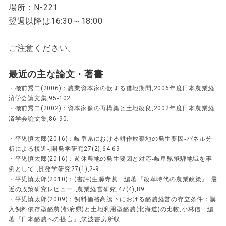
場所：N-221
翌週以降は16:30～18:00
ご注意ください。
最近の主な論文・著書
・磯前秀二(2006)：農業資本家の欲する借地期間,2006年度日本農業経
済学会論文集,95-102.
・磯前秀二(2002)：資本家像の再構築と土地改良,2002年度日本農業経
済学会論文集,86-90.
・平児慎太郎(2016)：岐阜県における耕作放棄地の発生要因‐パネル分
析による接近‐,開発学研究27(2),64-69.
・平児慎太郎(2016)：遊休農地の発生要因と対応‐岐阜県飛騨地域を事
例として‐,開発学研究27(1),2-9.
・平児慎太郎(2010)：(書評)生源寺眞一編著『改革時代の農業政策』‐最
近の政策研究レビュー‐,農業経営研究,47(4),89.
・平児慎太郎(2009)：飼料価格高騰下における酪農経営の存立条件：購
入飼料依存型酪農(都府県)と土地利用型酪農(北海道)の比較,小林信一編
著『日本酪農への提言』,筑波書房所収.